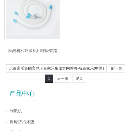
麻醉机和呼吸机用呼吸管路
玩百家乐集团官网玩百家乐集团官网首页-玩百家乐(中国)
前一页
1
后一页
尾页
产品中心
制氧机
褥疮防治床垫