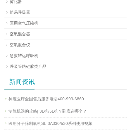
雾化器
简易呼吸器
医用空气压缩机
空氧混合器
空氧混合仪
急救转运呼吸机
呼吸管路硅胶类产品
新闻资讯
神鹿医疗全国售后服务电话400-993-6860
制氧机选购攻略| 3L机/5L机？到底选哪个？
医用分子筛制氧机SL-3A330/530系列使用视频