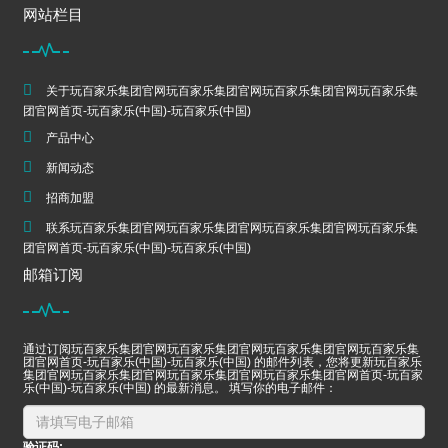
网站栏目
关于玩百家乐集团官网玩百家乐集团官网玩百家乐集团官网玩百家乐集
团官网首页-玩百家乐(中国)-玩百家乐(中国)
产品中心
新闻动态
招商加盟
联系玩百家乐集团官网玩百家乐集团官网玩百家乐集团官网玩百家乐集
团官网首页-玩百家乐(中国)-玩百家乐(中国)
邮箱订阅
通过订阅玩百家乐集团官网玩百家乐集团官网玩百家乐集团官网玩百家乐集
团官网首页-玩百家乐(中国)-玩百家乐(中国) 的邮件列表，您将更新玩百家乐
集团官网玩百家乐集团官网玩百家乐集团官网玩百家乐集团官网首页-玩百家
乐(中国)-玩百家乐(中国) 的最新消息。 填写你的电子邮件：
验证码: