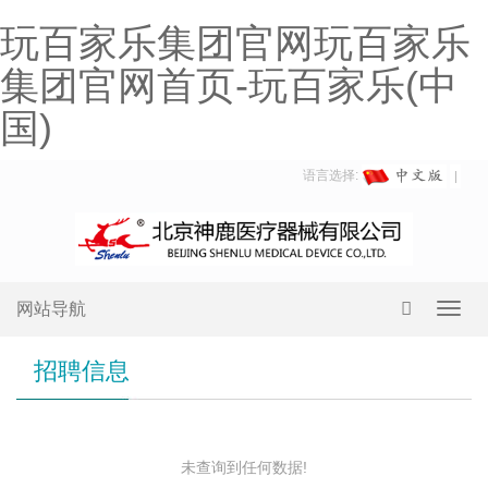
玩百家乐集团官网玩百家乐
集团官网首页-玩百家乐(中
国)
语言选择:
网站导航
Toggl
navig
招聘信息
未查询到任何数据!