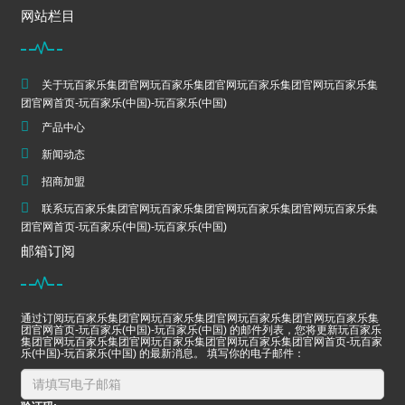
网站栏目
关于玩百家乐集团官网玩百家乐集团官网玩百家乐集团官网玩百家乐集
团官网首页-玩百家乐(中国)-玩百家乐(中国)
产品中心
新闻动态
招商加盟
联系玩百家乐集团官网玩百家乐集团官网玩百家乐集团官网玩百家乐集
团官网首页-玩百家乐(中国)-玩百家乐(中国)
邮箱订阅
通过订阅玩百家乐集团官网玩百家乐集团官网玩百家乐集团官网玩百家乐集
团官网首页-玩百家乐(中国)-玩百家乐(中国) 的邮件列表，您将更新玩百家乐
集团官网玩百家乐集团官网玩百家乐集团官网玩百家乐集团官网首页-玩百家
乐(中国)-玩百家乐(中国) 的最新消息。 填写你的电子邮件：