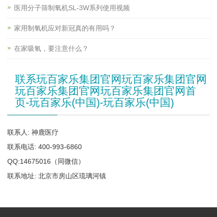
医用分子筛制氧机SL-3W系列使用视频
家用制氧机应对新冠真的有用吗？
在家吸氧，要注意什么？
联系玩百家乐集团官网玩百家乐集团官网
玩百家乐集团官网玩百家乐集团官网首
页-玩百家乐(中国)-玩百家乐(中国)
联系人: 神鹿医疗
联系电话: 400-993-6860
QQ:14675016（同微信）
联系地址: 北京市房山区琉璃河镇