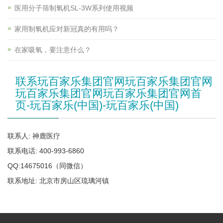
医用分子筛制氧机SL-3W系列使用视频
家用制氧机应对新冠真的有用吗？
在家吸氧，要注意什么？
联系玩百家乐集团官网玩百家乐集团官网
玩百家乐集团官网玩百家乐集团官网首
页-玩百家乐(中国)-玩百家乐(中国)
联系人: 神鹿医疗
联系电话: 400-993-6860
QQ:14675016（同微信）
联系地址: 北京市房山区琉璃河镇