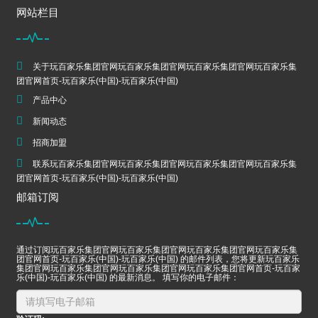
网站栏目
关于玩百家乐集团官网玩百家乐集团官网玩百家乐集团官网玩百家乐集
团官网首页-玩百家乐(中国)-玩百家乐(中国)
产品中心
新闻动态
招商加盟
联系玩百家乐集团官网玩百家乐集团官网玩百家乐集团官网玩百家乐集
团官网首页-玩百家乐(中国)-玩百家乐(中国)
邮箱订阅
通过订阅玩百家乐集团官网玩百家乐集团官网玩百家乐集团官网玩百家乐集
团官网首页-玩百家乐(中国)-玩百家乐(中国) 的邮件列表，您将更新玩百家乐
集团官网玩百家乐集团官网玩百家乐集团官网玩百家乐集团官网首页-玩百家
乐(中国)-玩百家乐(中国) 的最新消息。 填写你的电子邮件：