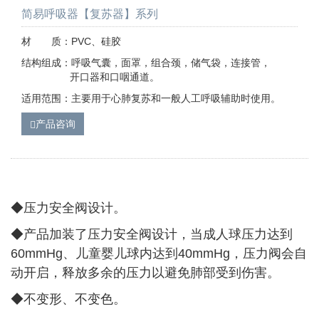
简易呼吸器【复苏器】系列
材 质：PVC、硅胶
结构组成：呼吸气囊，面罩，组合颈，储气袋，连接管，
开口器和口咽通道。
适用范围：主要用于心肺复苏和一般人工呼吸辅助时使用。
产品咨询
◆压力安全阀设计。
◆
产品加装了压力安全阀设计，当成人球压力达到
60mmHg、儿童婴儿球内达到40mmHg，压力阀会自
动开启，释放多余的压力以避免肺部受到伤害。
◆
不变形、不变色。