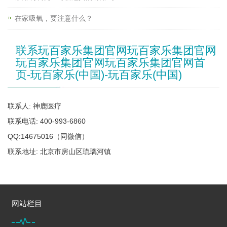
在家吸氧，要注意什么？
联系玩百家乐集团官网玩百家乐集团官网
玩百家乐集团官网玩百家乐集团官网首
页-玩百家乐(中国)-玩百家乐(中国)
联系人: 神鹿医疗
联系电话: 400-993-6860
QQ:14675016（同微信）
联系地址: 北京市房山区琉璃河镇
网站栏目