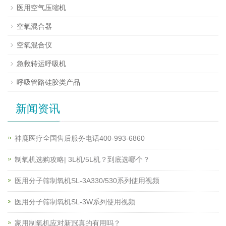
医用空气压缩机
空氧混合器
空氧混合仪
急救转运呼吸机
呼吸管路硅胶类产品
新闻资讯
神鹿医疗全国售后服务电话400-993-6860
制氧机选购攻略| 3L机/5L机？到底选哪个？
医用分子筛制氧机SL-3A330/530系列使用视频
医用分子筛制氧机SL-3W系列使用视频
家用制氧机应对新冠真的有用吗？