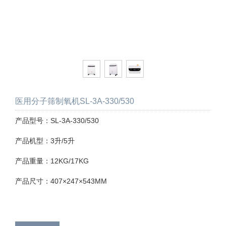
医用分子筛制氧机SL-3A-330/530
产品型号：SL-3A-330/530
产品机型：3升/5升
产品重量：12KG/17KG
产品尺寸：407×247×543MM